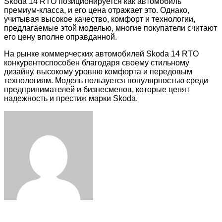
Skoda 14 RTO позиционируется как автомобиль
премиум-класса, и его цена отражает это. Однако,
учитывая высокое качество, комфорт и технологии,
предлагаемые этой моделью, многие покупатели считают
его цену вполне оправданной.
На рынке коммерческих автомобилей Skoda 14 RTO
конкурентоспособен благодаря своему стильному
дизайну, высокому уровню комфорта и передовым
технологиям. Модель пользуется популярностью среди
предпринимателей и бизнесменов, которые ценят
надежность и престиж марки Skoda.
Facebook
Twitter
LinkedIn
Tumblr
Pinterest
Reddit
VKontakte
Odnoklassniki
Skype
WhatsApp
Telegram
Viber
Share
Print
via
Email
Related Articles